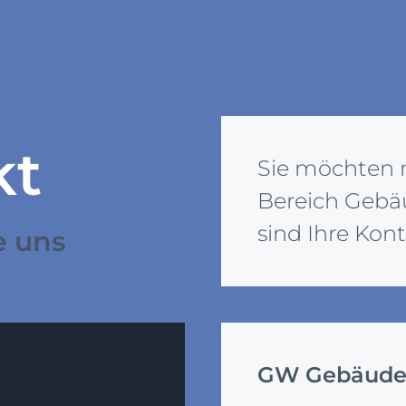
kt
Sie möchten m
Bereich Gebä
sind Ihre Kon
e uns
GW Gebäude