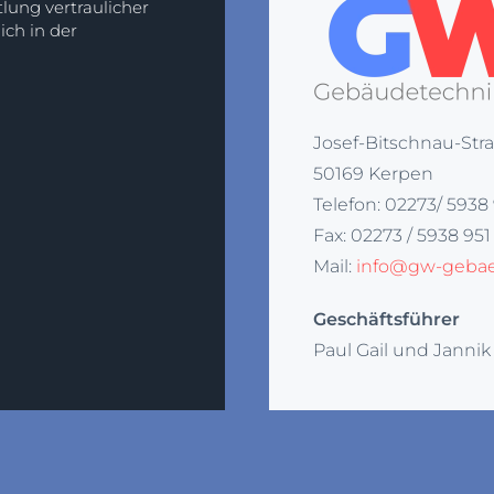
lung vertraulicher
ich in der
Josef-Bitschnau-Str
50169 Kerpen
Telefon: 02273/ 5938
Fax: 02273 / 5938 951
Mail:
info@gw-gebae
Geschäftsführer
Paul Gail und Janni