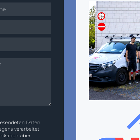
bgesendeten Daten
gens verarbeitet
nikation über