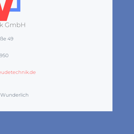
aße 49
 950
udetechnik.de
k Wunderlich