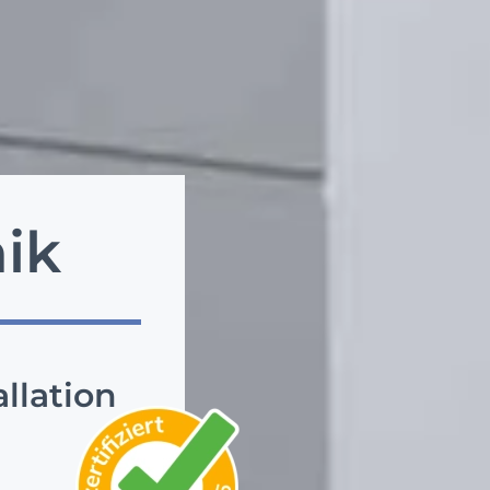
ik
llation